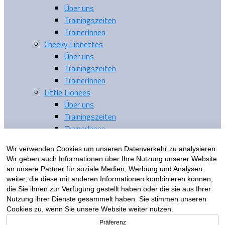
Über uns
Trainingszeiten
TrainerInnen
Cheeky Lionettes
Über uns
Trainingszeiten
TrainerInnen
Little Lionees
Über uns
Trainingszeiten
TrainerInnen
Tickets
Wir verwenden Cookies um unseren Datenverkehr zu analysieren.
Sponsoren
Wir geben auch Informationen über Ihre Nutzung unserer Website
Verein
an unsere Partner für soziale Medien, Werbung und Analysen
Dokumente
weiter, die diese mit anderen Informationen kombinieren können,
Stadion
die Sie ihnen zur Verfügung gestellt haben oder die sie aus Ihrer
Integration
Nutzung ihrer Dienste gesammelt haben. Sie stimmen unseren
Cookies zu, wenn Sie unsere Website weiter nutzen.
Gesundheit
Über uns
Präferenz