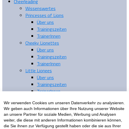
Cheerleading
Wissenswertes
Princesses of Lions
Über uns
Trainingszeiten
TrainerInnen
Cheeky Lionettes
Über uns
Trainingszeiten
TrainerInnen
Little Lionees
Über uns
Trainingszeiten
TrainerInnen
Tickets
Wir verwenden Cookies um unseren Datenverkehr zu analysieren.
Sponsoren
Wir geben auch Informationen über Ihre Nutzung unserer Website
Verein
an unsere Partner für soziale Medien, Werbung und Analysen
Dokumente
weiter, die diese mit anderen Informationen kombinieren können,
Stadion
die Sie ihnen zur Verfügung gestellt haben oder die sie aus Ihrer