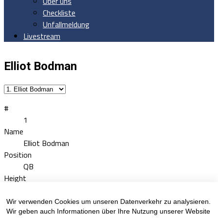
Über uns
Checkliste
Unfallmeldung
Livestream
Elliot Bodman
#
1
Name
Elliot Bodman
Position
QB
Height
XX
Weight
Wir verwenden Cookies um unseren Datenverkehr zu analysieren.
XX
Wir geben auch Informationen über Ihre Nutzung unserer Website