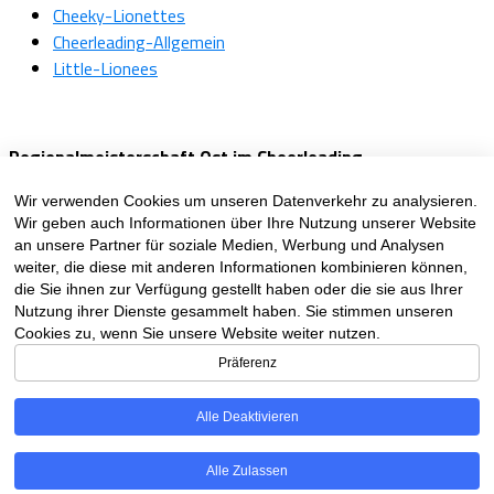
Cheeky-Lionettes
Cheerleading-Allgemein
Little-Lionees
Regionalmeisterschaft Ost im Cheerleading
Abfahrt Leipzig: 8:00 Uhr vom Parkplatz Grünauer Welle –
Wir verwenden Cookies um unseren Datenverkehr zu analysieren.
Ratzelstraße 102, 04207 Leipzig
Wir geben auch Informationen über Ihre Nutzung unserer Website
an unsere Partner für soziale Medien, Werbung und Analysen
Related Topics
weiter, die diese mit anderen Informationen kombinieren können,
die Sie ihnen zur Verfügung gestellt haben oder die sie aus Ihrer
Nutzung ihrer Dienste gesammelt haben. Sie stimmen unseren
Cookies zu, wenn Sie unsere Website weiter nutzen.
Datenschutzerklärung
Präferenz
Cookie-Richtlinie (EU)
Impressum
Alle Deaktivieren
Kontakt
Alle Zulassen
Copyright © 2025 - Leipzig Lions e.V.