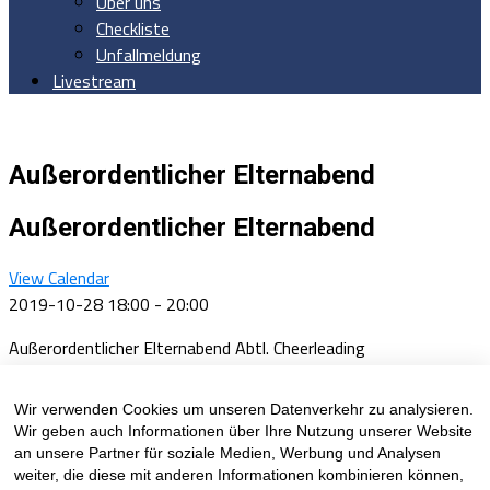
Über uns
Checkliste
Unfallmeldung
Livestream
Außerordentlicher Elternabend
Außerordentlicher Elternabend
View Calendar
2019-10-28
18:00 - 20:00
Außerordentlicher Elternabend Abtl. Cheerleading
Wann: 28.10.19 um 18:00 Uhr
Wir verwenden Cookies um unseren Datenverkehr zu analysieren.
Wo: Vereinshaus Ratzelstr. 102 (04207 Leipzig)
Wir geben auch Informationen über Ihre Nutzung unserer Website
an unsere Partner für soziale Medien, Werbung und Analysen
Related Topics
weiter, die diese mit anderen Informationen kombinieren können,